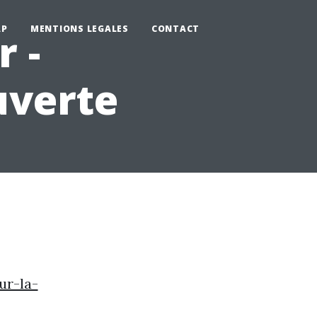
AP
MENTIONS LEGALES
CONTACT
 -
uverte
ur-la-