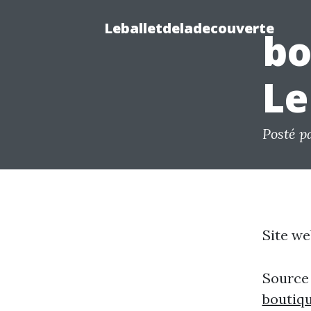
Leballetdeladecouverte
bo
Le
Posté p
Site we
Source
boutiq