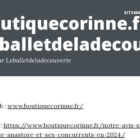
SITEM
utiquecorinne.fr
balletdeladeco
ar Leballetdeladecouverte
b :
www.boutiquecorinne.fr/
 :
https://www.boutiquecorinne.fr/notre-avis-s
ue-anastore-et-ses-concurrents-en-2024/