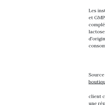
Les ins
et GMP,
complé
lactose
d'origi
consom
Source
boutiq
client 
une ré