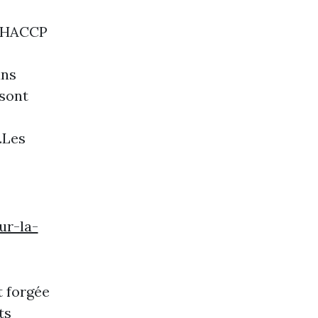
s HACCP
ans
 sont
.Les
ur-la-
t forgée
ts